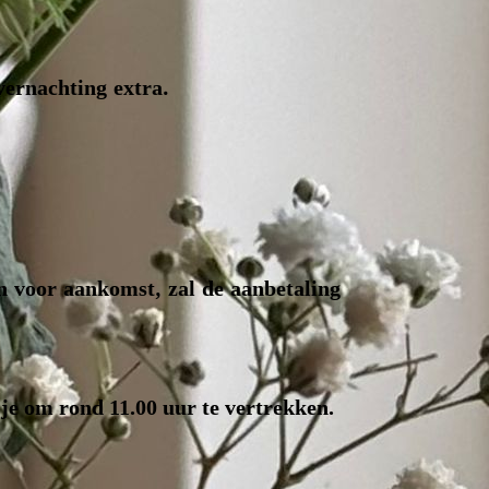
vernachting extra.
n voor aankomst, zal de aanbetaling
 je om rond 11.00 uur te vertrekken.