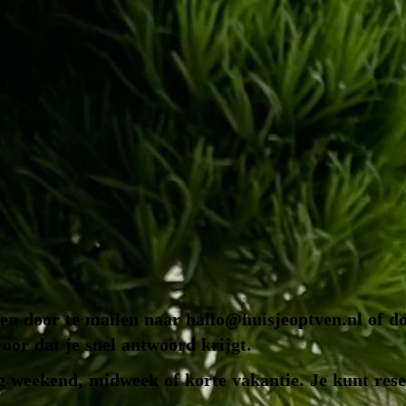
oen door te mailen naar
hallo@huisjeoptven.nl
of do
oor dat je snel antwoord krijgt.
ang weekend, midweek of korte vakantie. Je kunt re