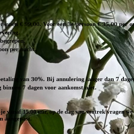
ersonen € 99,00. Voor een 3e persoon € 35,00 per o
rvering.
nbegrepen.
soon per nacht.
betaling van 30%. Bij annulering langer dan 7 dage
g binnen 7 dagen voor aankomst niet.
je vanaf 15.00 uur, op de dag van vertrek vragen we
n aangepast.