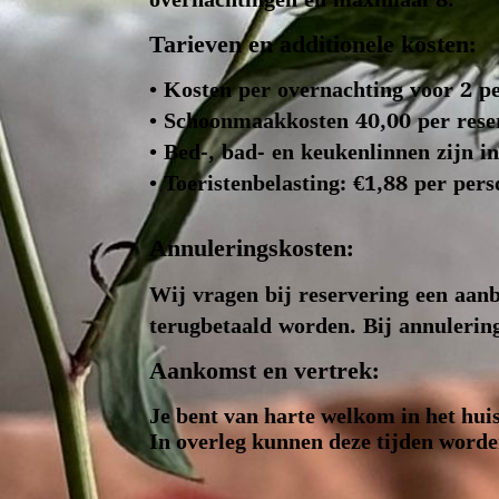
overnachtingen en maximaal 8.
Tarieven en additionele kosten:
• Kosten per overnachting voor 2 p
• Schoonmaakkosten 40,00 per rese
• Bed-, bad- en keukenlinnen zijn i
• Toeristenbelasting: €1,88 per per
Annuleringskosten:
Wij vragen bij reservering een aan
terugbetaald worden. Bij annulerin
Aankomst en vertrek:
Je bent van harte welkom in het huis
In overleg kunnen deze tijden worde